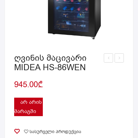
ღვინის მაცივარი
MIDEA HS-86WEN
ვინ
ვინ
ის
ის
945.00
₾
მაც
მაც
ივა
ივა
რი
რი
ᲐᲠ ᲐᲠᲘᲡ
MID
MID
ᲛᲐᲠᲐᲒᲨᲘ
EA
EA
HS-
HS-
სასურველი პროდუქცია
60
125