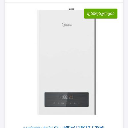
ფასდაკლება
გათბობის ქვაბი 32 კვ MIDEA L1PB32-C28WL