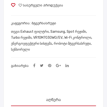
MS
UN
სასურველი პროდუქცია
UN
G
G
JET
VC
VS1
ᲙᲐᲢᲔᲒᲝᲠᲘᲐ:
მტვერსასრუტი
C41
5T7
ᲗᲔᲒᲘ:
Exhaust ფილტრი
,
Samsung
,
Spot რეჟიმი
,
81V
031
Turbo რეჟიმი
,
VR10M7030WG/EV
,
Wi-Fi კონტროლი
,
37/
R4/
ენერგოეფექტური სისტემა
,
რობოტი მტვერსასრუტი
,
XE
EV
სენსორული
V
ᲒᲐᲖᲘᲐᲠᲔᲑᲐ
ᲐᲦᲬᲔᲠᲐ