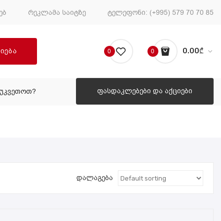
ებ
რეკლამა საიტზე
ტელეფონი:
(+995) 579 70 70 85
ძიება
0.00
₾
0
0
No products in the cart.
ფასდაკლებები და აქციები
ᲔᲣᲙᲕᲔᲗᲝᲗ?
ᲠᲝᲒᲝᲠ ᲨᲔᲣᲙᲕᲔᲗᲝᲗ?
დალაგება