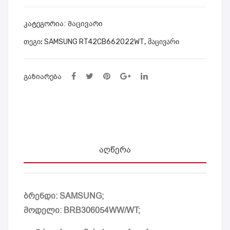
UN
G
ᲙᲐᲢᲔᲒᲝᲠᲘᲐ:
მაცივარი
BR
ᲗᲔᲒᲘ:
SAMSUNG RT42CB662022WT
,
მაცივარი
B30
605
4W
ᲒᲐᲖᲘᲐᲠᲔᲑᲐ
W/
WT
ᲐᲦᲬᲔᲠᲐ
ბრენდი: SAMSUNG;
მოდელი: BRB306054WW/WT;