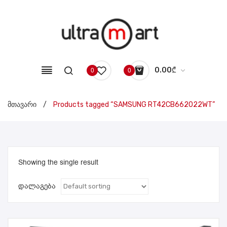
0.00
₾
0
0
No products in the cart.
მთავარი
/
Products tagged “SAMSUNG RT42CB662022WT”
Showing the single result
დალაგება