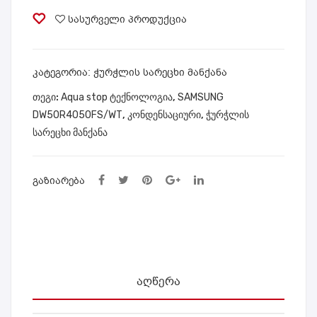
SAMSUNG
SA
MF
DW50R4050FS/WT
სასურველი პროდუქცია
MS
100
quantity
UN
W6
G
0
ᲙᲐᲢᲔᲒᲝᲠᲘᲐ:
ჭურჭლის სარეცხი მანქანა
AR
ᲗᲔᲒᲘ:
Aqua stop ტექნოლოგია
,
SAMSUNG
18B
DW50R4050FS/WT
,
კონდენსაციური
,
ჭურჭლის
QH
სარეცხი მანქანა
QA
SIX
ᲒᲐᲖᲘᲐᲠᲔᲑᲐ
ER
ᲐᲦᲬᲔᲠᲐ