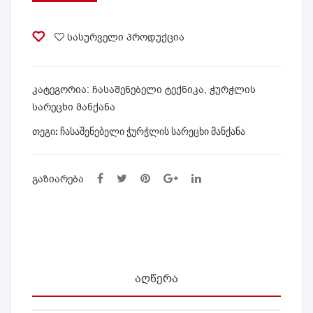
3K6
MK-
000
17S
სასურველი პროდუქცია
EF/
31A
WT
ᲙᲐᲢᲔᲒᲝᲠᲘᲐ:
ჩასაშენებელი ტექნიკა
,
ჭურჭლის
სარეცხი მანქანა
ᲗᲔᲒᲘ:
ჩასაშენებელი ჭურჭლის სარეცხი მანქანა
ᲒᲐᲖᲘᲐᲠᲔᲑᲐ
ᲐᲦᲬᲔᲠᲐ