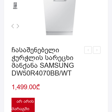
ჩასაშენებელი
ჭურჭლის სარეცხი
აცი
ლე
მანქანა SAMSUNG
ვარ
ქტ
ი
რო
DW50R4070BB/WT
SA
ჩაი
MS
დან
1,499.00
₾
UN
ი
G
MID
ᲐᲠ ᲐᲠᲘᲡ
RT4
EA
ᲛᲐᲠᲐᲒᲨᲘ