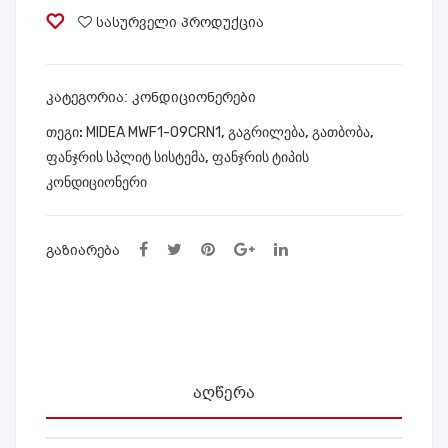
რი
UN
სასურველი პროდუქცია
MID
G
EA
WW
MP
90T
ᲙᲐᲢᲔᲒᲝᲠᲘᲐ:
კონდიციონერები
PD-
604
ᲗᲔᲒᲘ:
MIDEA MWF1-09CRN1
,
გაგრილება
,
გათბობა
,
09C
CL
ფანჯრის სპლიტ სისტემა
,
ფანჯრის ტიპის
RN
X
კონდიციონერი
1
ᲒᲐᲖᲘᲐᲠᲔᲑᲐ
ᲐᲦᲬᲔᲠᲐ