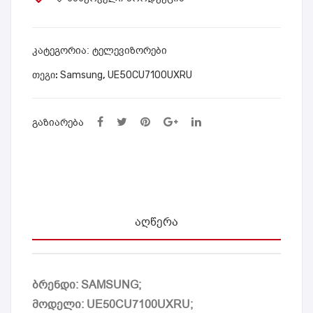
65C
55C
U80
U71
00U
00U
ᲙᲐᲢᲔᲒᲝᲠᲘᲐ:
ტელევიზორები
XR
XR
ᲗᲔᲒᲘ:
Samsung
,
UE50CU7100UXRU
U
U
65″
55″
ᲒᲐᲖᲘᲐᲠᲔᲑᲐ
ᲐᲦᲬᲔᲠᲐ
ბრენდი: SAMSUNG;
მოდელი: UE50CU7100UXRU;