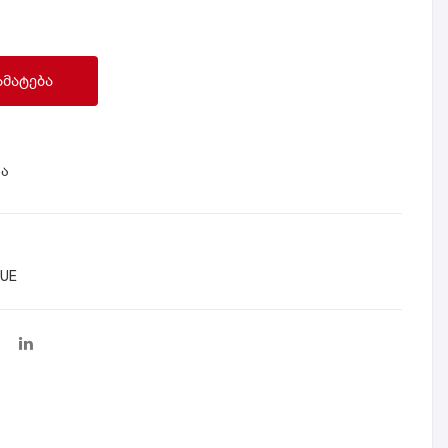
ონი
ონი
HO
SA
NO
MS
ᲐᲛᲐᲢᲔᲑᲐ
R
UN
90
G
8G
GA
ია
B/2
LAX
56G
Y
B
A15
BL
6G
LUE
UE
B/1
28G
B
BLA
CK
BL