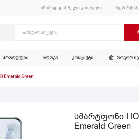
ხშირად დასმული კითხვები
ჩვენ შესახ
ᲞᲠᲝᲓᲣᲥᲪᲘᲐ
ᲑᲚᲝᲒᲘ
ᲙᲝᲜᲢᲐᲥᲢᲘ
ᲠᲝᲒᲝᲠ Შ
ᲕᲐᲠᲘ
ᲞᲠᲝᲓᲣᲥᲪᲘᲐ
ᲑᲚᲝᲒᲘ
ᲙᲝᲜᲢᲐᲥᲢᲘ
 Emerald Green
სმარტფონი HO
Emerald Green