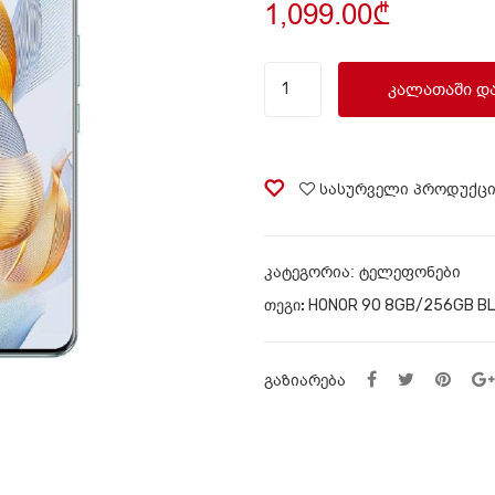
1,099.00
₾
სმარტფონი
ᲙᲐᲚᲐᲗᲐᲨᲘ Დ
HONOR
90
8GB/256GB
Emerald
სასურველი პროდუქც
Green
quantity
ᲙᲐᲢᲔᲒᲝᲠᲘᲐ:
ტელეფონები
ᲗᲔᲒᲘ:
HONOR 90 8GB/256GB B
ᲒᲐᲖᲘᲐᲠᲔᲑᲐ