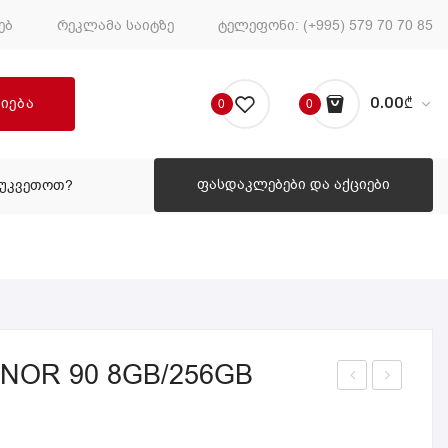
ებ
რეკლამა საიტზე
ტელეფონი:
(+995) 579 70 70 85
ძიება
0.00
₾
0
0
No products in the cart.
ფასდაკლებები და აქციები
ᲔᲣᲙᲕᲔᲗᲝᲗ?
ᲠᲝᲒᲝᲠ ᲨᲔᲣᲙᲕᲔᲗᲝᲗ?
NOR 90 8GB/256GB
მარ
მარ
ტფ
ტფ