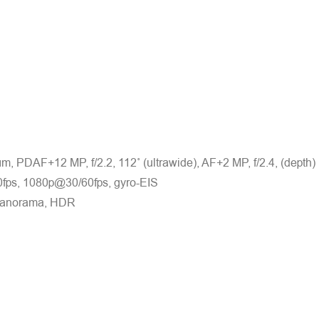
, PDAF+12 MP, f/2.2, 112˚ (ultrawide), AF+2 MP, f/2.4, (depth)
, 1080p@30/60fps, gyro-EIS
panorama, HDR