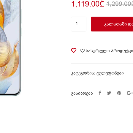
1,119.00
₾
1,299.00
სმარტფონი
ᲙᲐᲚᲐᲗᲐᲨᲘ Დ
HONOR
90
12GB/512GB
Emerald
სასურველი პროდუქც
Green
quantity
ᲙᲐᲢᲔᲒᲝᲠᲘᲐ:
ტელეფონები
ᲒᲐᲖᲘᲐᲠᲔᲑᲐ