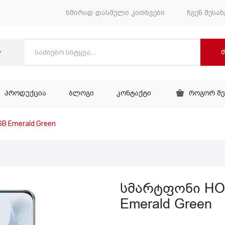
ხშირად დასმული კითხვები
ჩვენ შესახ
ᲞᲠᲝᲓᲣᲥᲪᲘᲐ
ᲑᲚᲝᲒᲘ
ᲙᲝᲜᲢᲐᲥᲢᲘ
ᲠᲝᲒᲝᲠ Შ
ᲕᲐᲠᲘ
ᲞᲠᲝᲓᲣᲥᲪᲘᲐ
ᲑᲚᲝᲒᲘ
ᲙᲝᲜᲢᲐᲥᲢᲘ
B Emerald Green
სმარტფონი HO
Emerald Green