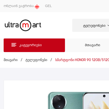
ონლაინ ვაჭრობა
GEL
ტელეფონები
კატეგორიები
ᲛᲗᲐᲕᲐᲠᲘ
ᲛᲗᲐ
მთავარი
/
ტელეფონები
/
სმარტფონი HONOR 90 12GB/512G