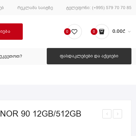
ებ
რეკლამა საიტზე
ტელეფონი:
(+995) 579 70 70 85
ძიება
0.00
₾
0
0
No products in the cart.
ფასდაკლებები და აქციები
ᲔᲣᲙᲕᲔᲗᲝᲗ?
ᲠᲝᲒᲝᲠ ᲨᲔᲣᲙᲕᲔᲗᲝᲗ?
NOR 90 12GB/512GB
მარ
მარ
ტფ
ტფ