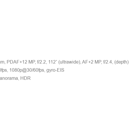
, PDAF+12 MP, f/2.2, 112˚ (ultrawide), AF+2 MP, f/2.4, (depth)
, 1080p@30/60fps, gyro-EIS
panorama, HDR