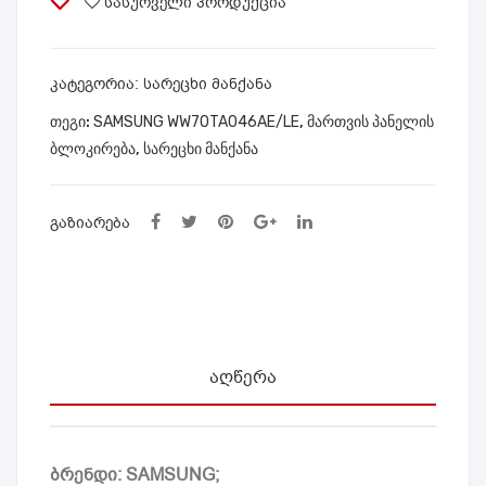
SAMSUNG
სასურველი პროდუქცია
/7
G
WW70TA046AE/LE
კგ
VC
quantity
SA
C43
ᲙᲐᲢᲔᲒᲝᲠᲘᲐ:
სარეცხი მანქანა
MS
2AS
ᲗᲔᲒᲘ:
SAMSUNG WW70TA046AE/LE
,
მართვის პანელის
UN
3K/
ბლოკირება
,
სარეცხი მანქანა
G
XE
WD
V
10T
ᲒᲐᲖᲘᲐᲠᲔᲑᲐ
654
CB
H/L
P
ᲐᲦᲬᲔᲠᲐ
ბრენდი: SAMSUNG;