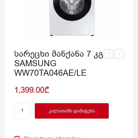
სარეცხი მანქანა 7 კგ
SAMSUNG
არე
ტვე
WW70TA046AE/LE
ცხი
რსა
მან
სრუ
1,399.00
₾
ქან
ტი
ა
ჭიქ
საშ
ით
სარეცხი
ᲙᲐᲚᲐᲗᲐᲨᲘ ᲓᲐᲛᲐᲢᲔᲑᲐ
რო
SA
მანქანა
7
ბით
MS
კგ
10.5
UN