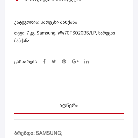
G
G
WW
WW
10T
70T
ᲙᲐᲢᲔᲒᲝᲠᲘᲐ:
სარეცხი მანქანა
754
302
ᲗᲔᲒᲘ:
7 კგ
,
Samsung
,
WW70T3020BS/LP
,
სარეცხი
CB
0B
მანქანა
X/L
W/L
P
P
ᲒᲐᲖᲘᲐᲠᲔᲑᲐ
ᲐᲦᲬᲔᲠᲐ
ბრენდი: SAMSUNG;