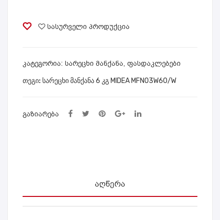
6
რი
N03
კგ
55-
W7
MIDEA
სასურველი პროდუქცია
60
0/S
MFN03W60/W
მ²
quantity
MID
ᲙᲐᲢᲔᲒᲝᲠᲘᲐ:
სარეცხი მანქანა
,
ფასდაკლებები
EA
ᲗᲔᲒᲘ:
სარეცხი მანქანა 6 კგ MIDEA MFN03W60/W
AF-
18N
1C2
ᲒᲐᲖᲘᲐᲠᲔᲑᲐ
ᲐᲦᲬᲔᲠᲐ