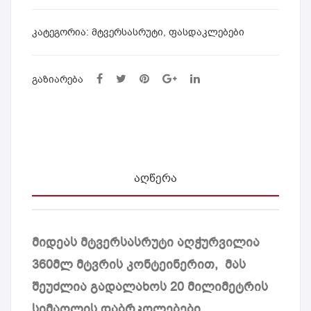
MID
K70
EA
-
ᲙᲐᲢᲔᲒᲝᲠᲘᲐ:
მტვერსასრუტი
,
ფასდაკლებები
MF
S14
D60
01B
ᲒᲐᲖᲘᲐᲠᲔᲑᲐ
S11
0B
ᲐᲦᲬᲔᲠᲐ
მიდეას მტვერსასრუტი აღჭურვილია
360მლ მტვრის კონტეინერით,
მას
შეუძლია გადალახოს 20 მილიმეტრის
სიმაღლის დაბრკოლებები