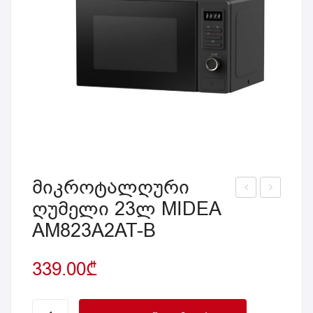
მიკროტალღური
ღუმელი 23ლ MIDEA
იკრ
ასა
AM823A2AT-B
ოტ
შენ
ალ
ებე
339.00
₾
ღუ
ლი
რი
მიკ
ღუმ
რო
მიკროტალღური