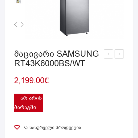
მაცივარი SAMSUNG
RT43K6000BS/WT
აცი
აცი
ვარ
ვარ
2,199.00
₾
ი
ი
SA
SA
MS
MS
ᲐᲠ ᲐᲠᲘᲡ
UN
UN
ᲛᲐᲠᲐᲒᲨᲘ
G
G
RT3
RB
სასურველი პროდუქცია
5K5
30N