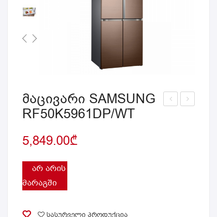
მაცივარი SAMSUNG
RF50K5961DP/WT
აცი
აცი
ვარ
ვარ
5,849.00
₾
ი
ი
SA
SA
MS
MS
ᲐᲠ ᲐᲠᲘᲡ
UN
UN
ᲛᲐᲠᲐᲒᲨᲘ
G
G
RF5
RB
სასურველი პროდუქცია