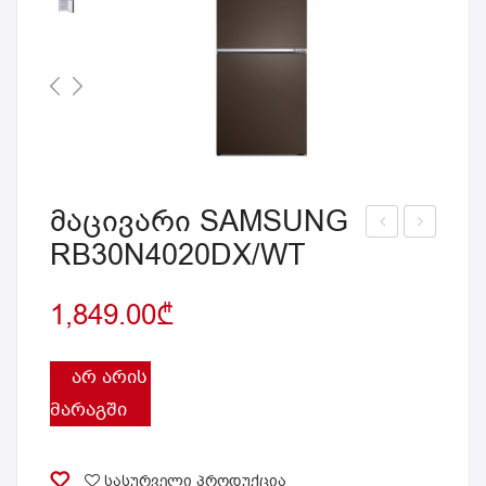
მაცივარი SAMSUNG
RB30N4020DX/WT
აცი
აცი
ვარ
ვარ
1,849.00
₾
ი
ი
SA
SA
MS
MS
ᲐᲠ ᲐᲠᲘᲡ
UN
UN
ᲛᲐᲠᲐᲒᲨᲘ
G
G
RF5
RS
სასურველი პროდუქცია