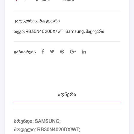
0K5
61R
961
500
DP/
1M
ᲙᲐᲢᲔᲒᲝᲠᲘᲐ:
მაცივარი
WT
9/W
ᲗᲔᲒᲘ:
RB30N4020DX/WT
,
Samsung
,
მაცივარი
T
ᲒᲐᲖᲘᲐᲠᲔᲑᲐ
ᲐᲦᲬᲔᲠᲐ
ბრენდი: SAMSUNG;
მოდელი: RB30N4020DX/WT;