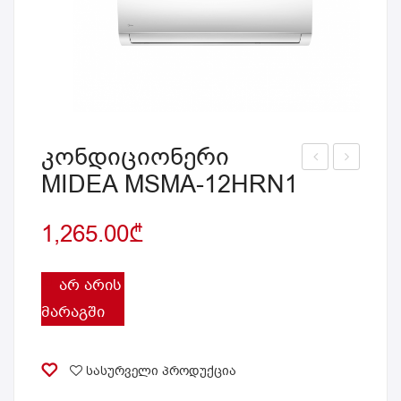
კონდიციონერი
MIDEA MSMA-12HRN1
ონ
ონ
დი
დი
1,265.00
₾
ცი
ცი
ონე
ონე
რი
რი
ᲐᲠ ᲐᲠᲘᲡ
MID
MID
ᲛᲐᲠᲐᲒᲨᲘ
EA
EA
MS
MS
სასურველი პროდუქცია
MA-
MA-