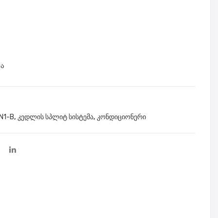
ცი
ცი
ონე
ონე
რი
რი
MID
MID
EA
EA
ია
MS
MS
AB-
AB-
12H
24H
ი
RN
RN
N1-B
,
კედლის სპლიტ სისტემა
,
კონდიციონერი
1-B
1-B