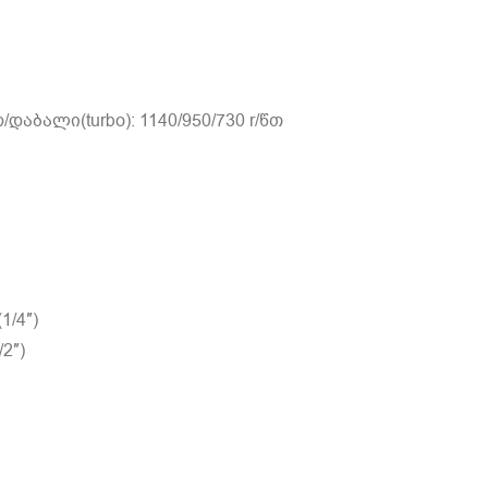
ბალი(turbo): 1140/950/730 r/წთ
1/4″)
2″)