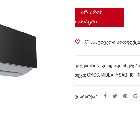
ᲐᲠ ᲐᲠᲘᲡ
ᲛᲐᲠᲐᲒᲨᲘ
სასურველი პროდუქც
ᲙᲐᲢᲔᲒᲝᲠᲘᲐ:
კონდიციონერებ
ᲗᲔᲒᲘ:
GMCC
,
MIDEA
,
MSAB-18HR
ᲒᲐᲖᲘᲐᲠᲔᲑᲐ