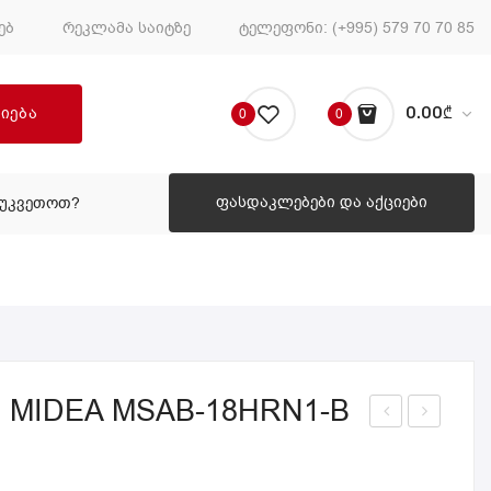
ებ
რეკლამა საიტზე
ტელეფონი:
(+995) 579 70 70 85
ძიება
0.00
₾
0
0
No products in the cart.
ფასდაკლებები და აქციები
ᲔᲣᲙᲕᲔᲗᲝᲗ?
ᲠᲝᲒᲝᲠ ᲨᲔᲣᲙᲕᲔᲗᲝᲗ?
 MIDEA MSAB-18HRN1-B
ონ
ონ
დი
დი