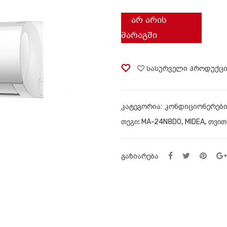
ᲐᲠ ᲐᲠᲘᲡ
ᲛᲐᲠᲐᲒᲨᲘ
სასურველი პროდუქც
ᲙᲐᲢᲔᲒᲝᲠᲘᲐ:
კონდიციონერებ
ᲗᲔᲒᲘ:
MA-24N8DO
,
MIDEA
,
თვით
ᲒᲐᲖᲘᲐᲠᲔᲑᲐ