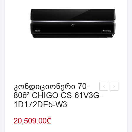
კონდიციონერი 70-
80მ² CHIGO CS-61V3G-
ონ
აცი
1D172DE5-W3
დი
ვარ
ცი
ი
20,509.00
₾
ონე
MID
რი
EA