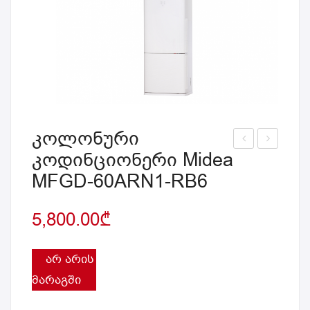
კოლონური
კოდინციონერი Midea
ნვე
არე
MFGD-60ARN1-RB6
ნტ
ცხი
ორ
ს
5,800.00
₾
ულ
მან
ი
ქან
კონ
ა 9
ᲐᲠ ᲐᲠᲘᲡ
დი
კგ
ᲛᲐᲠᲐᲒᲨᲘ
ცი
ინვ