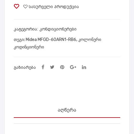
ონე
ერ
სასურველი პროდუქცია
რი
ტო
MID
რუ
EA
ლი
ᲙᲐᲢᲔᲒᲝᲠᲘᲐ:
კონდიციონერები
AG-
MID
ᲗᲔᲒᲘ:
Midea MFGD-60ARN1-RB6
,
კოლონური
24N
EA
კოდინციონერი
8C2
MF
200
ᲒᲐᲖᲘᲐᲠᲔᲑᲐ
W9
0
ᲐᲦᲬᲔᲠᲐ