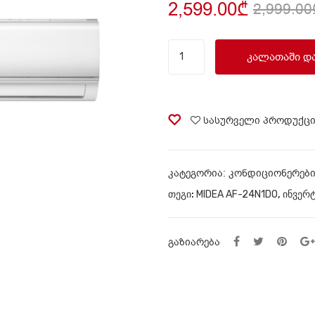
2,599.00
₾
2,999.00
ინვერტორული
ᲙᲐᲚᲐᲗᲐᲨᲘ Დ
კონდიციონერი
80
მ²
MIDEA
სასურველი პროდუქც
AF-
24N1DO
quantity
ᲙᲐᲢᲔᲒᲝᲠᲘᲐ:
კონდიციონერებ
ᲗᲔᲒᲘ:
MIDEA AF-24N1DO
,
ინვერ
ᲒᲐᲖᲘᲐᲠᲔᲑᲐ