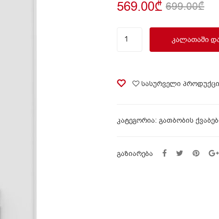
569.00
₾
699.00
₾
დენის
ᲙᲐᲚᲐᲗᲐᲨᲘ Დ
წყლის
გამაცხელებელი
80
ლ
სასურველი პროდუქც
MIDEA
D80-
20ED6
ᲙᲐᲢᲔᲒᲝᲠᲘᲐ:
გათბობის ქვაბებ
quantity
ᲒᲐᲖᲘᲐᲠᲔᲑᲐ