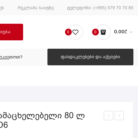
ებ
რეკლამა საიტზე
ტელეფონი:
(+995) 579 70 70 85
ძიება
0.00
₾
0
0
No products in the cart.
ფასდაკლებები და აქციები
ᲔᲣᲙᲕᲔᲗᲝᲗ?
ᲠᲝᲒᲝᲠ ᲨᲔᲣᲙᲕᲔᲗᲝᲗ?
გამაცხელებელი 80 ლ
D6
ლე
აზი
ქტ
ს