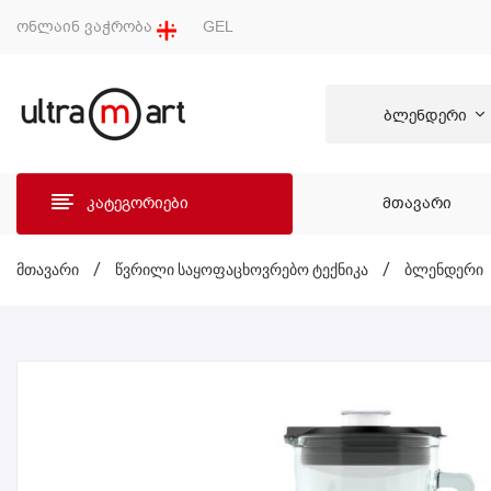
ონლაინ ვაჭრობა
GEL
ბლენდერი
კატეგორიები
ᲛᲗᲐᲕᲐᲠᲘ
ᲛᲗᲐ
მთავარი
/
წვრილი საყოფაცხოვრებო ტექნიკა
/
ბლენდერი