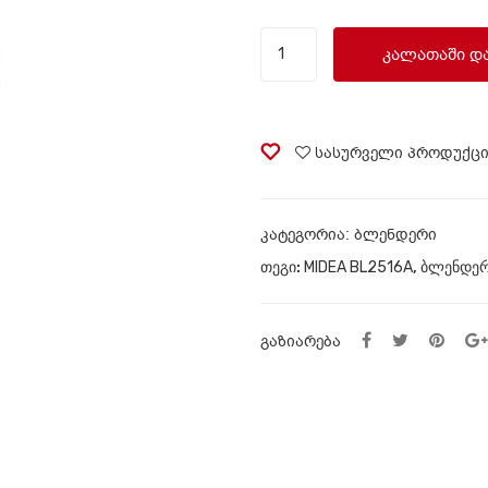
ბლენდერი
ᲙᲐᲚᲐᲗᲐᲨᲘ Დ
MIDEA
BL2516A
quantity
სასურველი პროდუქც
ᲙᲐᲢᲔᲒᲝᲠᲘᲐ:
ბლენდერი
ᲗᲔᲒᲘ:
MIDEA BL2516A
,
ბლენდე
ᲒᲐᲖᲘᲐᲠᲔᲑᲐ