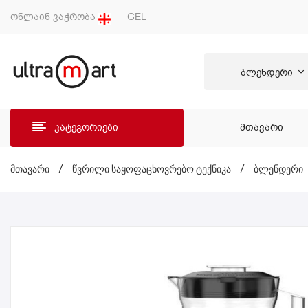
ონლაინ ვაჭრობა
GEL
ბლენდერი
კატეგორიები
ᲛᲗᲐᲕᲐᲠᲘ
ᲛᲗᲐ
მთავარი
/
წვრილი საყოფაცხოვრებო ტექნიკა
/
ბლენდერი