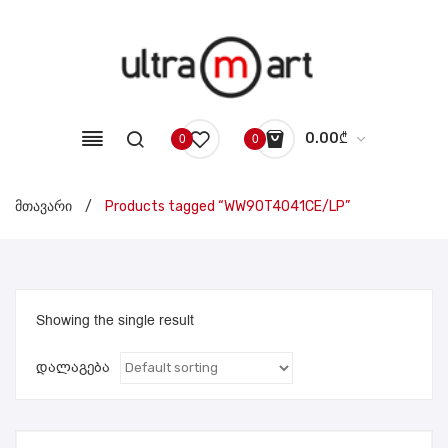
0.00
₾
0
0
No products in the cart.
მთავარი
/
Products tagged “WW90T4041CE/LP”
Showing the single result
დალაგება