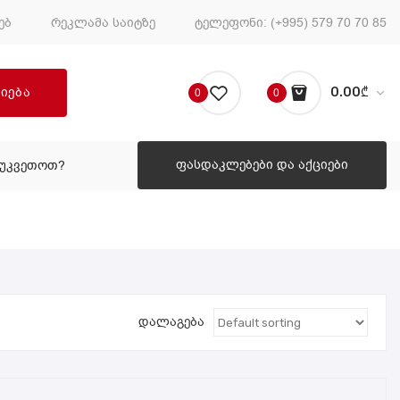
ებ
რეკლამა საიტზე
ტელეფონი:
(+995) 579 70 70 85
ძიება
0.00
₾
0
0
No products in the cart.
ფასდაკლებები და აქციები
ᲔᲣᲙᲕᲔᲗᲝᲗ?
ᲠᲝᲒᲝᲠ ᲨᲔᲣᲙᲕᲔᲗᲝᲗ?
დალაგება