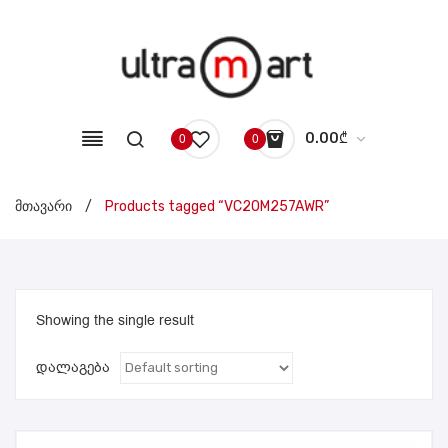
0.00
₾
0
0
No products in the cart.
მთავარი
/
Products tagged “VC20M257AWR”
Showing the single result
დალაგება