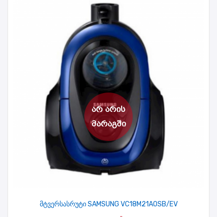
მტვერსასრუტი SAMSUNG VC18M21A0SB/EV