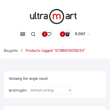
0.00
₾
0
0
No products in the cart.
მთავარი
/
Products tagged “VC18M21A0SB/EV”
Showing the single result
დალაგება