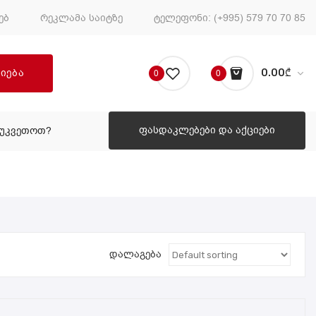
ებ
რეკლამა საიტზე
ტელეფონი:
(+995) 579 70 70 85
ძიება
0.00
₾
0
0
No products in the cart.
ფასდაკლებები და აქციები
ᲔᲣᲙᲕᲔᲗᲝᲗ?
ᲠᲝᲒᲝᲠ ᲨᲔᲣᲙᲕᲔᲗᲝᲗ?
დალაგება