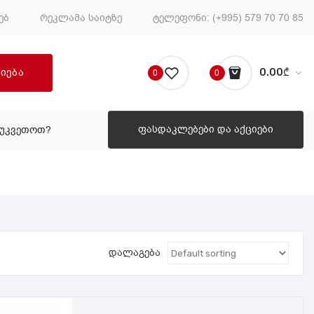
ებ
რეკლამა საიტზე
ტელეფონი:
(+995) 579 70 70 85
ძიება
0.00
₾
0
0
No products in the cart.
ფასდაკლებები და აქციები
ᲔᲣᲙᲕᲔᲗᲝᲗ?
ᲠᲝᲒᲝᲠ ᲨᲔᲣᲙᲕᲔᲗᲝᲗ?
დალაგება