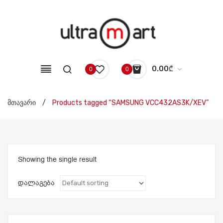
0.00
₾
0
0
No products in the cart.
მთავარი
/
Products tagged “SAMSUNG VCC432AS3K/XEV”
Showing the single result
დალაგება