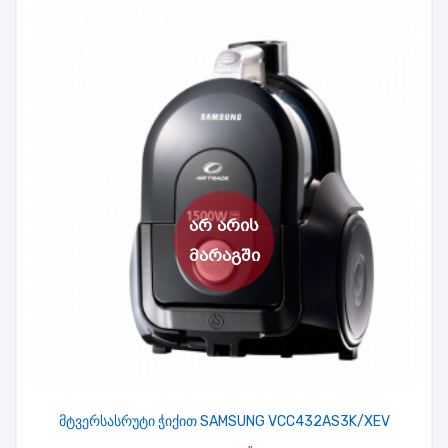
მტვერსასრუტი ჭიქით SAMSUNG VCC432AS3K/XEV