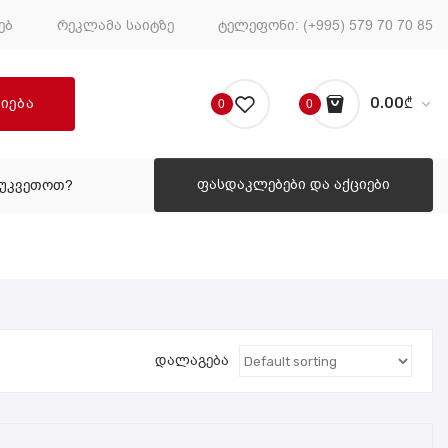
ებ
რეკლამა საიტზე
ტელეფონი:
(+995) 579 70 70 85
ძიება
0.00
₾
0
0
No products in the cart.
ფასდაკლებები და აქციები
ᲔᲣᲙᲕᲔᲗᲝᲗ?
ᲠᲝᲒᲝᲠ ᲨᲔᲣᲙᲕᲔᲗᲝᲗ?
დალაგება