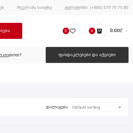
ებ
რეკლამა საიტზე
ტელეფონი:
(+995) 579 70 70 85
ძიება
0.00
₾
0
0
No products in the cart.
ფასდაკლებები და აქციები
ᲔᲣᲙᲕᲔᲗᲝᲗ?
ᲠᲝᲒᲝᲠ ᲨᲔᲣᲙᲕᲔᲗᲝᲗ?
დალაგება