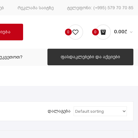
ებ
რეკლამა საიტზე
ტელეფონი:
(+995) 579 70 70 85
ძიება
0.00
₾
0
0
No products in the cart.
ფასდაკლებები და აქციები
ᲔᲣᲙᲕᲔᲗᲝᲗ?
ᲠᲝᲒᲝᲠ ᲨᲔᲣᲙᲕᲔᲗᲝᲗ?
დალაგება