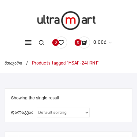
0.00
₾
0
0
No products in the cart.
მთავარი
/
Products tagged “MSAF-24HRN1”
Showing the single result
დალაგება