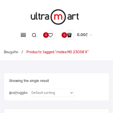
0.00
₾
0
0
No products in the cart.
მთავარი
/
Products tagged “midea MO 23058 X”
Showing the single result
დალაგება