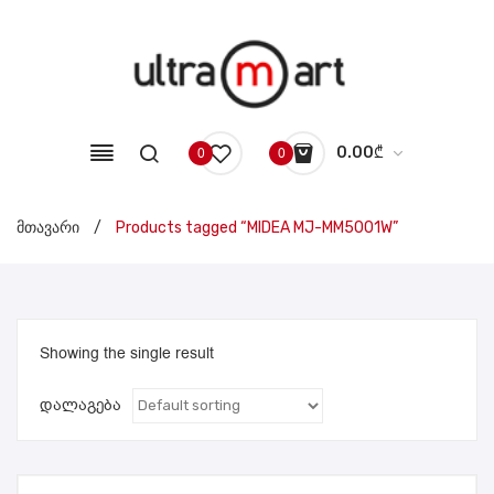
0.00
₾
0
0
No products in the cart.
მთავარი
/
Products tagged “MIDEA MJ-MM5001W”
Showing the single result
დალაგება