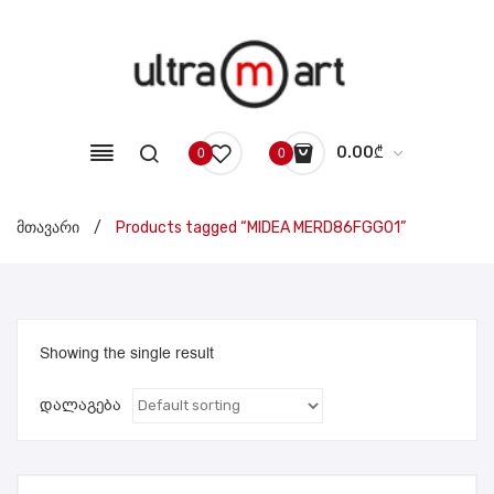
0.00
₾
0
0
No products in the cart.
მთავარი
/
Products tagged “MIDEA MERD86FGG01”
Showing the single result
დალაგება