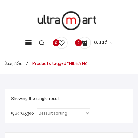
0.00
₾
0
0
No products in the cart.
მთავარი
/
Products tagged “MIDEA M6”
Showing the single result
დალაგება