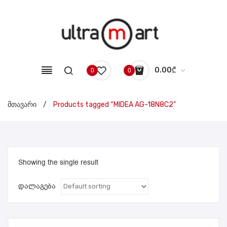
0.00
₾
0
0
No products in the cart.
მთავარი
/
Products tagged “MIDEA AG-18N8C2”
Showing the single result
დალაგება