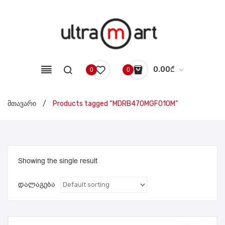
0.00
₾
0
0
No products in the cart.
მთავარი
/
Products tagged “MDRB470MGF01OM”
Showing the single result
დალაგება