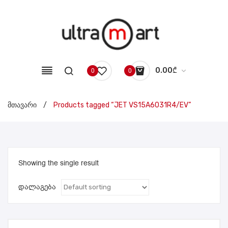
0.00
₾
0
0
No products in the cart.
მთავარი
/
Products tagged “JET VS15A6031R4/EV”
Showing the single result
დალაგება