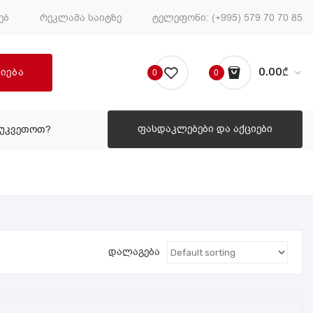
ებ
რეკლამა საიტზე
ტელეფონი:
(+995) 579 70 70 85
ძიება
0.00
₾
0
0
No products in the cart.
ფასდაკლებები და აქციები
ᲔᲣᲙᲕᲔᲗᲝᲗ?
ᲠᲝᲒᲝᲠ ᲨᲔᲣᲙᲕᲔᲗᲝᲗ?
დალაგება