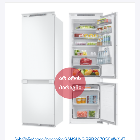
ჩასაშენებელი მაცივარი SAMSUNG BRB267050WW/WT