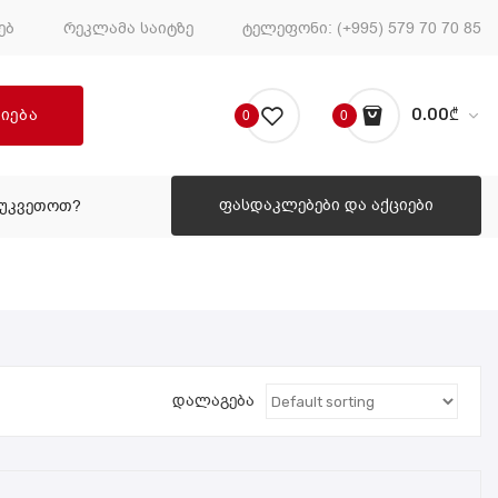
ებ
რეკლამა საიტზე
ტელეფონი:
(+995) 579 70 70 85
ძიება
0.00
₾
0
0
No products in the cart.
ფასდაკლებები და აქციები
ᲔᲣᲙᲕᲔᲗᲝᲗ?
ᲠᲝᲒᲝᲠ ᲨᲔᲣᲙᲕᲔᲗᲝᲗ?
დალაგება